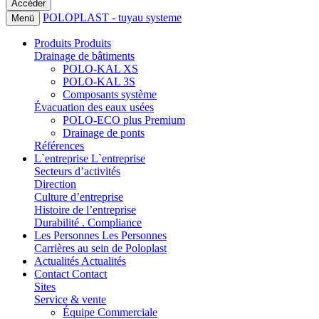
POLOPLAST - tuyau systeme
Menü
Produits
Produits
Drainage de bâtiments
POLO-KAL XS
POLO-KAL 3S
Composants système
Évacuation des eaux usées
POLO-ECO plus Premium
Drainage de ponts
Références
L`entreprise
L`entreprise
Secteurs d’activités
Direction
Culture d’entreprise
Histoire de l’entreprise
Durabilité . Compliance
Les Personnes
Les Personnes
Carrières au sein de Poloplast
Actualités
Actualités
Contact
Contact
Sites
Service & vente
Équipe Commerciale