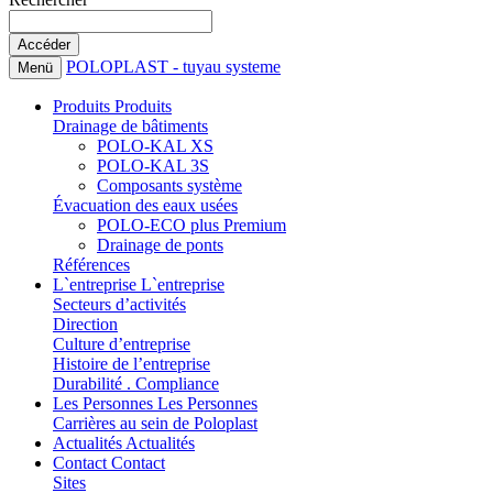
POLOPLAST - tuyau systeme
Menü
Produits
Produits
Drainage de bâtiments
POLO-KAL XS
POLO-KAL 3S
Composants système
Évacuation des eaux usées
POLO-ECO plus Premium
Drainage de ponts
Références
L`entreprise
L`entreprise
Secteurs d’activités
Direction
Culture d’entreprise
Histoire de l’entreprise
Durabilité . Compliance
Les Personnes
Les Personnes
Carrières au sein de Poloplast
Actualités
Actualités
Contact
Contact
Sites