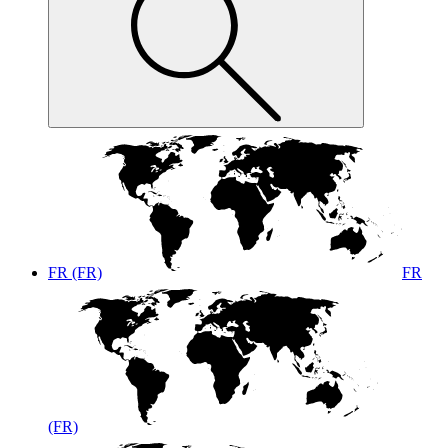
FR (FR)
FR
(FR)