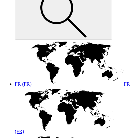
FR (FR)
FR
(FR)