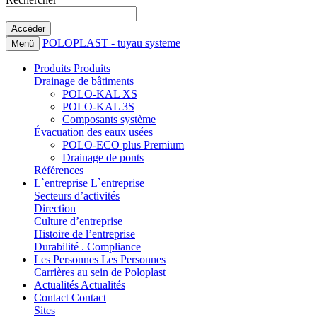
POLOPLAST - tuyau systeme
Menü
Produits
Produits
Drainage de bâtiments
POLO-KAL XS
POLO-KAL 3S
Composants système
Évacuation des eaux usées
POLO-ECO plus Premium
Drainage de ponts
Références
L`entreprise
L`entreprise
Secteurs d’activités
Direction
Culture d’entreprise
Histoire de l’entreprise
Durabilité . Compliance
Les Personnes
Les Personnes
Carrières au sein de Poloplast
Actualités
Actualités
Contact
Contact
Sites