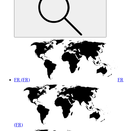
FR (FR)
FR
(FR)