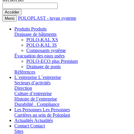
POLOPLAST - tuyau systeme
Menü
Produits
Produits
Drainage de bâtiments
POLO-KAL XS
POLO-KAL 3S
Composants système
Évacuation des eaux usées
POLO-ECO plus Premium
Drainage de ponts
Références
L`entreprise
L`entreprise
Secteurs d’activités
Direction
Culture d’entreprise
Histoire de l’entreprise
Durabilité . Compliance
Les Personnes
Les Personnes
Carrières au sein de Poloplast
Actualités
Actualités
Contact
Contact
Sites