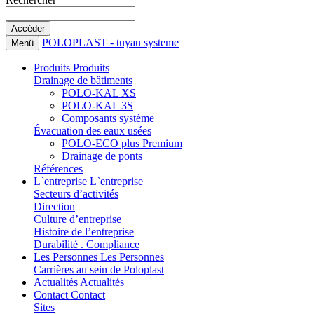
POLOPLAST - tuyau systeme
Menü
Produits
Produits
Drainage de bâtiments
POLO-KAL XS
POLO-KAL 3S
Composants système
Évacuation des eaux usées
POLO-ECO plus Premium
Drainage de ponts
Références
L`entreprise
L`entreprise
Secteurs d’activités
Direction
Culture d’entreprise
Histoire de l’entreprise
Durabilité . Compliance
Les Personnes
Les Personnes
Carrières au sein de Poloplast
Actualités
Actualités
Contact
Contact
Sites