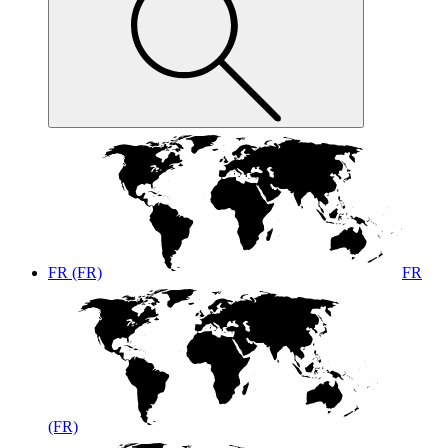
FR (FR)
FR
(FR)