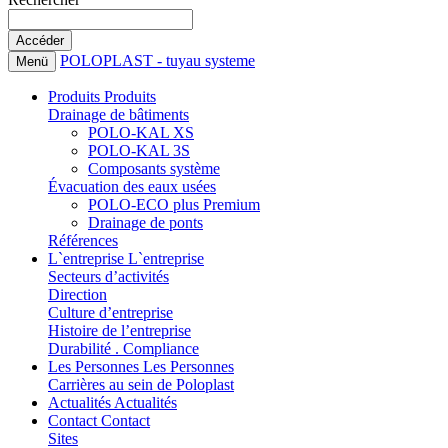
POLOPLAST - tuyau systeme
Menü
Produits
Produits
Drainage de bâtiments
POLO-KAL XS
POLO-KAL 3S
Composants système
Évacuation des eaux usées
POLO-ECO plus Premium
Drainage de ponts
Références
L`entreprise
L`entreprise
Secteurs d’activités
Direction
Culture d’entreprise
Histoire de l’entreprise
Durabilité . Compliance
Les Personnes
Les Personnes
Carrières au sein de Poloplast
Actualités
Actualités
Contact
Contact
Sites