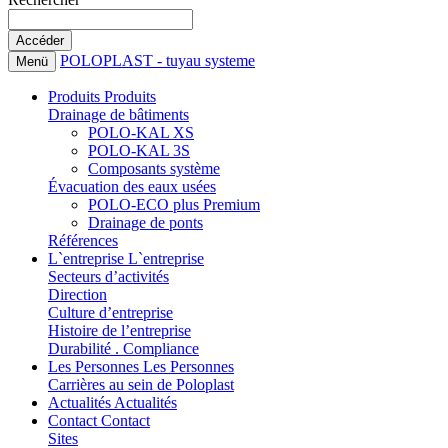
POLOPLAST - tuyau systeme
Menü
Produits
Produits
Drainage de bâtiments
POLO-KAL XS
POLO-KAL 3S
Composants système
Évacuation des eaux usées
POLO-ECO plus Premium
Drainage de ponts
Références
L`entreprise
L`entreprise
Secteurs d’activités
Direction
Culture d’entreprise
Histoire de l’entreprise
Durabilité . Compliance
Les Personnes
Les Personnes
Carrières au sein de Poloplast
Actualités
Actualités
Contact
Contact
Sites