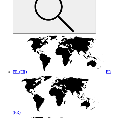
FR (FR)
FR
(FR)