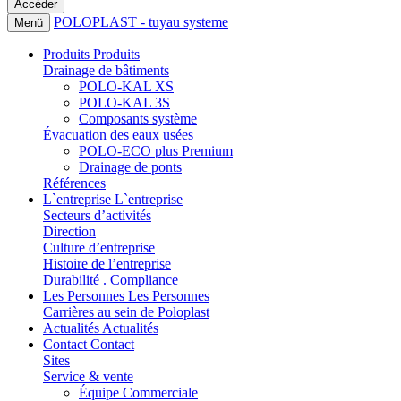
POLOPLAST - tuyau systeme
Menü
Produits
Produits
Drainage de bâtiments
POLO-KAL XS
POLO-KAL 3S
Composants système
Évacuation des eaux usées
POLO-ECO plus Premium
Drainage de ponts
Références
L`entreprise
L`entreprise
Secteurs d’activités
Direction
Culture d’entreprise
Histoire de l’entreprise
Durabilité . Compliance
Les Personnes
Les Personnes
Carrières au sein de Poloplast
Actualités
Actualités
Contact
Contact
Sites
Service & vente
Équipe Commerciale