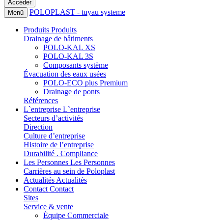
POLOPLAST - tuyau systeme
Menü
Produits
Produits
Drainage de bâtiments
POLO-KAL XS
POLO-KAL 3S
Composants système
Évacuation des eaux usées
POLO-ECO plus Premium
Drainage de ponts
Références
L`entreprise
L`entreprise
Secteurs d’activités
Direction
Culture d’entreprise
Histoire de l’entreprise
Durabilité . Compliance
Les Personnes
Les Personnes
Carrières au sein de Poloplast
Actualités
Actualités
Contact
Contact
Sites
Service & vente
Équipe Commerciale