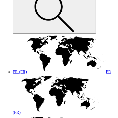
FR (FR)
FR
(FR)