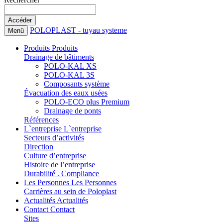
POLOPLAST - tuyau systeme
Menü
Produits
Produits
Drainage de bâtiments
POLO-KAL XS
POLO-KAL 3S
Composants système
Évacuation des eaux usées
POLO-ECO plus Premium
Drainage de ponts
Références
L`entreprise
L`entreprise
Secteurs d’activités
Direction
Culture d’entreprise
Histoire de l’entreprise
Durabilité . Compliance
Les Personnes
Les Personnes
Carrières au sein de Poloplast
Actualités
Actualités
Contact
Contact
Sites