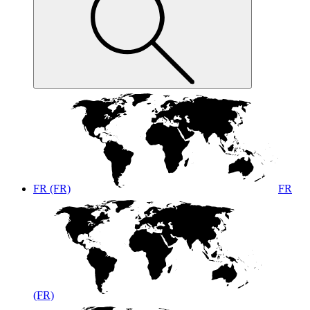
FR (FR)
FR
(FR)