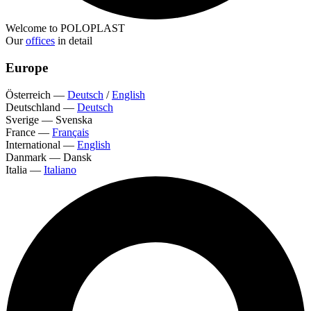
Welcome to POLOPLAST
Our
offices
in detail
Europe
Österreich
—
Deutsch
/
English
Deutschland
—
Deutsch
Sverige
—
Svenska
France
—
Français
International
—
English
Danmark
—
Dansk
Italia
—
Italiano