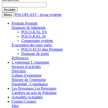
POLOPLAST - tuyau systeme
Menü
Produits
Produits
Drainage de bâtiments
POLO-KAL XS
POLO-KAL 3S
Composants système
Évacuation des eaux usées
POLO-ECO plus Premium
Drainage de ponts
Références
L`entreprise
L`entreprise
Secteurs d’activités
Direction
Culture d’entreprise
Histoire de l’entreprise
Durabilité . Compliance
Les Personnes
Les Personnes
Carrières au sein de Poloplast
Actualités
Actualités
Contact
Contact
Sites