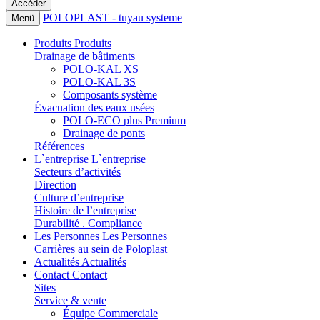
POLOPLAST - tuyau systeme
Menü
Produits
Produits
Drainage de bâtiments
POLO-KAL XS
POLO-KAL 3S
Composants système
Évacuation des eaux usées
POLO-ECO plus Premium
Drainage de ponts
Références
L`entreprise
L`entreprise
Secteurs d’activités
Direction
Culture d’entreprise
Histoire de l’entreprise
Durabilité . Compliance
Les Personnes
Les Personnes
Carrières au sein de Poloplast
Actualités
Actualités
Contact
Contact
Sites
Service & vente
Équipe Commerciale