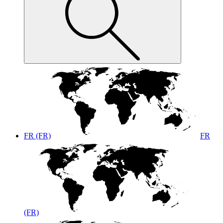
FR (FR)
FR
(FR)