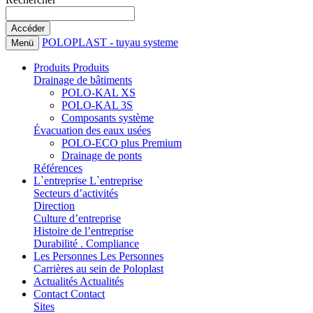
POLOPLAST - tuyau systeme
Menü
Produits
Produits
Drainage de bâtiments
POLO-KAL XS
POLO-KAL 3S
Composants système
Évacuation des eaux usées
POLO-ECO plus Premium
Drainage de ponts
Références
L`entreprise
L`entreprise
Secteurs d’activités
Direction
Culture d’entreprise
Histoire de l’entreprise
Durabilité . Compliance
Les Personnes
Les Personnes
Carrières au sein de Poloplast
Actualités
Actualités
Contact
Contact
Sites