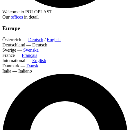
Welcome to POLOPLAST
Our
offices
in detail
Europe
Österreich
—
Deutsch
/
English
Deutschland
—
Deutsch
Sverige
—
Svenska
France
—
Français
International
—
English
Danmark
—
Dansk
Italia
—
Italiano