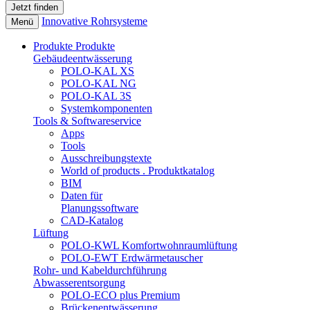
Innovative Rohrsysteme
Menü
Produkte
Produkte
Gebäudeentwässerung
POLO-KAL XS
POLO-KAL NG
POLO-KAL 3S
Systemkomponenten
Tools & Softwareservice
Apps
Tools
Ausschreibungstexte
World of products . Produktkatalog
BIM
Daten für
Planungssoftware
CAD-Katalog
Lüftung
POLO-KWL Komfortwohnraumlüftung
POLO-EWT Erdwärmetauscher
Rohr- und Kabeldurchführung
Abwasserentsorgung
POLO-ECO plus Premium
Brückenentwässerung