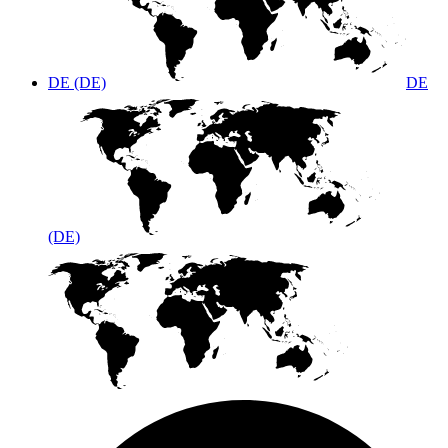
DE (DE)
DE
(DE)