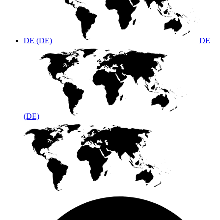
DE (DE)
DE
(DE)