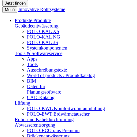
Innovative Rohrsysteme
Menü
Produkte
Produkte
Gebäudeentwässerung
POLO-KAL XS
POLO-KAL NG
POLO-KAL 3S
Systemkomponenten
Tools & Softwareservice
Apps
Tools
Ausschreibungstexte
World of products . Produktkatalog
BIM
Daten für
Planungssoftware
CAD-Katalog
Lüftung
POLO-KWL Komfortwohnraumlüftung
POLO-EWT Erdwärmetauscher
Rohr- und Kabeldurchführung
Abwasserentsorgung
POLO-ECO plus Premium
Brückenentwässerung