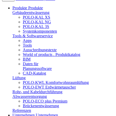
Produkte
Produkte
Gebäudeentwässerung
POLO-KAL XS
POLO-KAL NG
POLO-KAL 3S
Systemkomponenten
Tools & Softwareservice
Apps
Tools
Ausschreibungstexte
World of products . Produktkatalog
BIM
Daten für
Planungssoftware
CAD-Katalog
Lüftung
POLO-KWL Komfortwohnraumlüftung
POLO-EWT Erdwärmetauscher
Rohr- und Kabeldurchführung
Abwasserentsorgung
POLO-ECO plus Premium
Brückenentwässerung
Referenzen
Unternehmen
Unternehmen