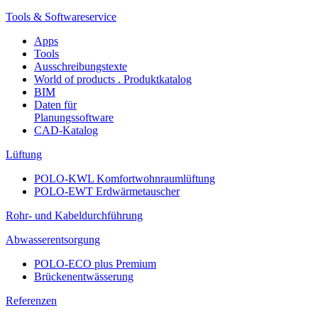
Tools & Softwareservice
Apps
Tools
Ausschreibungstexte
World of products . Produktkatalog
BIM
Daten für
Planungssoftware
CAD-Katalog
Lüftung
POLO-KWL Komfortwohnraumlüftung
POLO-EWT Erdwärmetauscher
Rohr- und Kabeldurchführung
Abwasserentsorgung
POLO-ECO plus Premium
Brückenentwässerung
Referenzen