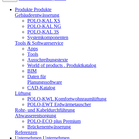
Produkte
Produkte
Gebäudeentwässerung
POLO-KAL XS
POLO-KAL NG
POLO-KAL 3S
Systemkomponenten
Tools & Softwareservice
Apps
Tools
Ausschreibungstexte
World of products . Produktkatalog
BIM
Daten für
Planungssoftware
CAD-Katalog
Lüftung
POLO-KWL Komfortwohnraumlüftung
POLO-EWT Erdwärmetauscher
Rohr- und Kabeldurchführung
Abwasserentsorgung
POLO-ECO plus Premium
Brückenentwässerung
Referenzen
Unternehmen
Unternehmen