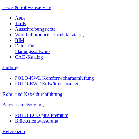
Tools & Softwareservice
Apps
Tools
Ausschreibungstexte
World of products . Produktkatalog
BIM
Daten für
Planungssoftware
CAD-Katalog
Lüftung
POLO-KWL Komfortwohnraumlüftung
POLO-EWT Erdwärmetauscher
Rohr- und Kabeldurchführung
Abwasserentsorgung
POLO-ECO plus Premium
Brückenentwässerung
Referenzen