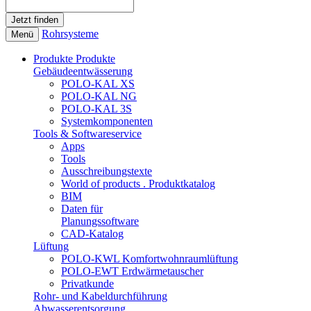
Rohrsysteme
Menü
Produkte
Produkte
Gebäudeentwässerung
POLO-KAL XS
POLO-KAL NG
POLO-KAL 3S
Systemkomponenten
Tools & Softwareservice
Apps
Tools
Ausschreibungstexte
World of products . Produktkatalog
BIM
Daten für
Planungssoftware
CAD-Katalog
Lüftung
POLO-KWL Komfortwohnraumlüftung
POLO-EWT Erdwärmetauscher
Privatkunde
Rohr- und Kabeldurchführung
Abwasserentsorgung