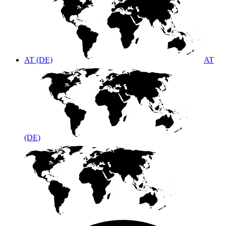
AT (DE)
AT
(DE)