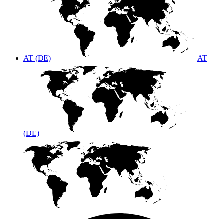
AT (DE)
AT
(DE)