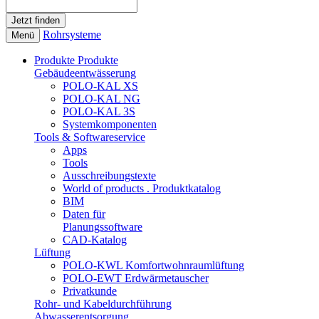
Rohrsysteme
Menü
Produkte
Produkte
Gebäudeentwässerung
POLO-KAL XS
POLO-KAL NG
POLO-KAL 3S
Systemkomponenten
Tools & Softwareservice
Apps
Tools
Ausschreibungstexte
World of products . Produktkatalog
BIM
Daten für
Planungssoftware
CAD-Katalog
Lüftung
POLO-KWL Komfortwohnraumlüftung
POLO-EWT Erdwärmetauscher
Privatkunde
Rohr- und Kabeldurchführung
Abwasserentsorgung