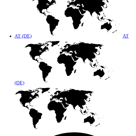
AT (DE)
AT
(DE)