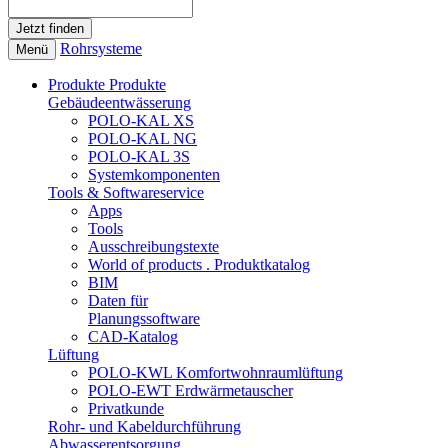
Rohrsysteme
Menü
Produkte
Produkte
Gebäudeentwässerung
POLO-KAL XS
POLO-KAL NG
POLO-KAL 3S
Systemkomponenten
Tools & Softwareservice
Apps
Tools
Ausschreibungstexte
World of products . Produktkatalog
BIM
Daten für
Planungssoftware
CAD-Katalog
Lüftung
POLO-KWL Komfortwohnraumlüftung
POLO-EWT Erdwärmetauscher
Privatkunde
Rohr- und Kabeldurchführung
Abwasserentsorgung