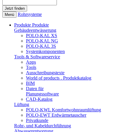
Rohrsysteme
Menü
Produkte
Produkte
Gebäudeentwässerung
POLO-KAL XS
POLO-KAL NG
POLO-KAL 3S
Systemkomponenten
Tools & Softwareservice
Apps
Tools
Ausschreibungstexte
World of products . Produktkatalog
BIM
Daten für
Planungssoftware
CAD-Katalog
Lüftung
POLO-KWL Komfortwohnraumlüftung
POLO-EWT Erdwärmetauscher
Privatkunde
Rohr- und Kabeldurchführung
Abwasserentsorgung