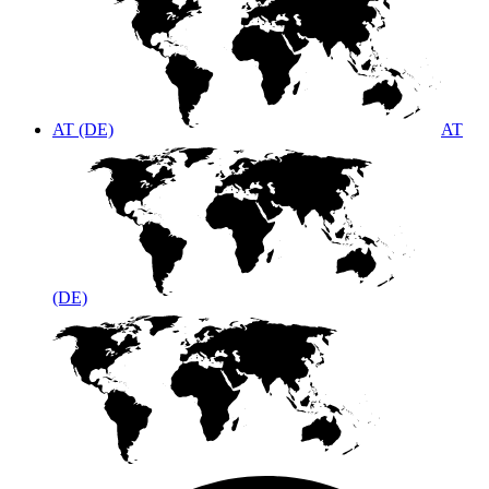
AT (DE)
AT
(DE)