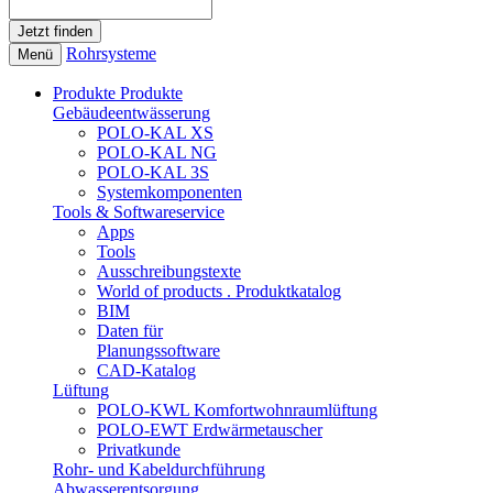
Rohrsysteme
Menü
Produkte
Produkte
Gebäudeentwässerung
POLO-KAL XS
POLO-KAL NG
POLO-KAL 3S
Systemkomponenten
Tools & Softwareservice
Apps
Tools
Ausschreibungstexte
World of products . Produktkatalog
BIM
Daten für
Planungssoftware
CAD-Katalog
Lüftung
POLO-KWL Komfortwohnraumlüftung
POLO-EWT Erdwärmetauscher
Privatkunde
Rohr- und Kabeldurchführung
Abwasserentsorgung