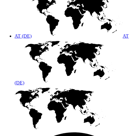
AT (DE)
AT
(DE)