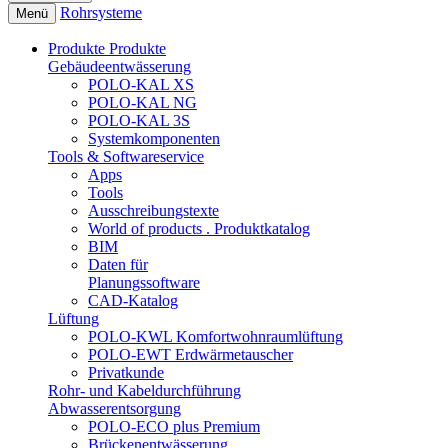
Rohrsysteme
Menü
Produkte
Produkte
Gebäudeentwässerung
POLO-KAL XS
POLO-KAL NG
POLO-KAL 3S
Systemkomponenten
Tools & Softwareservice
Apps
Tools
Ausschreibungstexte
World of products . Produktkatalog
BIM
Daten für
Planungssoftware
CAD-Katalog
Lüftung
POLO-KWL Komfortwohnraumlüftung
POLO-EWT Erdwärmetauscher
Privatkunde
Rohr- und Kabeldurchführung
Abwasserentsorgung
POLO-ECO plus Premium
Brückenentwässerung