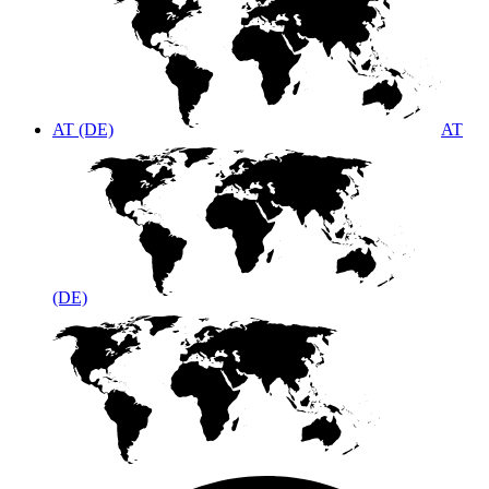
AT (DE)
AT
(DE)