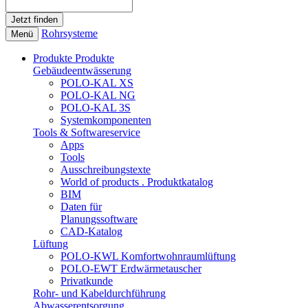
Rohrsysteme
Menü
Produkte
Produkte
Gebäudeentwässerung
POLO-KAL XS
POLO-KAL NG
POLO-KAL 3S
Systemkomponenten
Tools & Softwareservice
Apps
Tools
Ausschreibungstexte
World of products . Produktkatalog
BIM
Daten für
Planungssoftware
CAD-Katalog
Lüftung
POLO-KWL Komfortwohnraumlüftung
POLO-EWT Erdwärmetauscher
Privatkunde
Rohr- und Kabeldurchführung
Abwasserentsorgung