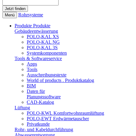
Rohrsysteme
Menü
Produkte
Produkte
Gebäudeentwässerung
POLO-KAL XS
POLO-KAL NG
POLO-KAL 3S
Systemkomponenten
Tools & Softwareservice
Apps
Tools
Ausschreibungstexte
World of products . Produktkatalog
BIM
Daten für
Planungssoftware
CAD-Katalog
Lüftung
POLO-KWL Komfortwohnraumlüftung
POLO-EWT Erdwärmetauscher
Privatkunde
Rohr- und Kabeldurchführung
Abwasserentsorgung