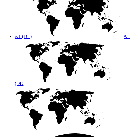
AT (DE)
AT
(DE)