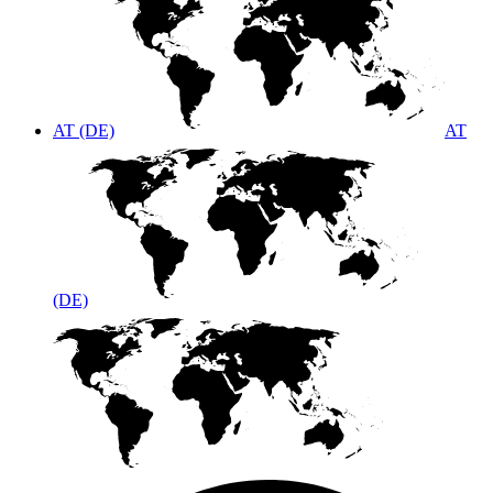
AT (DE)
AT
(DE)