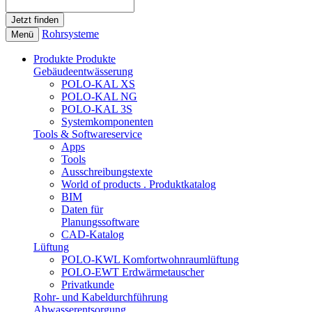
Rohrsysteme
Menü
Produkte
Produkte
Gebäudeentwässerung
POLO-KAL XS
POLO-KAL NG
POLO-KAL 3S
Systemkomponenten
Tools & Softwareservice
Apps
Tools
Ausschreibungstexte
World of products . Produktkatalog
BIM
Daten für
Planungssoftware
CAD-Katalog
Lüftung
POLO-KWL Komfortwohnraumlüftung
POLO-EWT Erdwärmetauscher
Privatkunde
Rohr- und Kabeldurchführung
Abwasserentsorgung