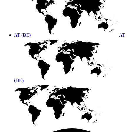
AT (DE)
AT
(DE)