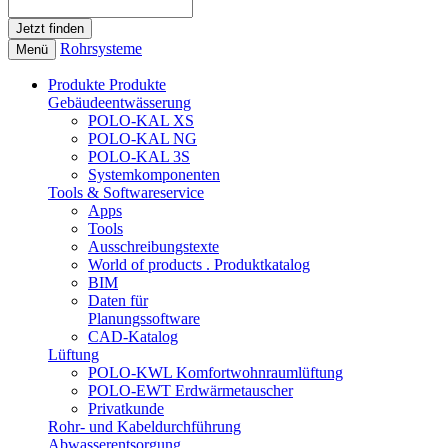
Rohrsysteme
Menü
Produkte
Produkte
Gebäudeentwässerung
POLO-KAL XS
POLO-KAL NG
POLO-KAL 3S
Systemkomponenten
Tools & Softwareservice
Apps
Tools
Ausschreibungstexte
World of products . Produktkatalog
BIM
Daten für
Planungssoftware
CAD-Katalog
Lüftung
POLO-KWL Komfortwohnraumlüftung
POLO-EWT Erdwärmetauscher
Privatkunde
Rohr- und Kabeldurchführung
Abwasserentsorgung