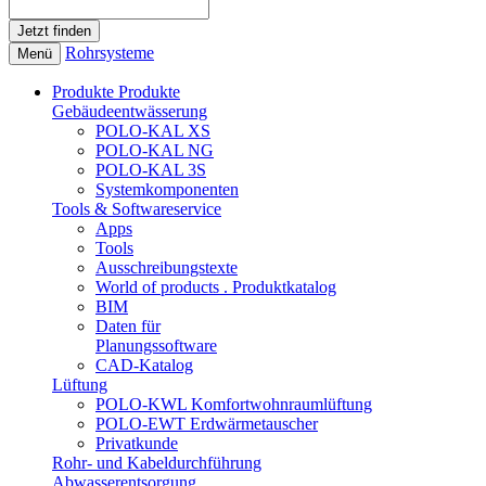
Rohrsysteme
Menü
Produkte
Produkte
Gebäudeentwässerung
POLO-KAL XS
POLO-KAL NG
POLO-KAL 3S
Systemkomponenten
Tools & Softwareservice
Apps
Tools
Ausschreibungstexte
World of products . Produktkatalog
BIM
Daten für
Planungssoftware
CAD-Katalog
Lüftung
POLO-KWL Komfortwohnraumlüftung
POLO-EWT Erdwärmetauscher
Privatkunde
Rohr- und Kabeldurchführung
Abwasserentsorgung