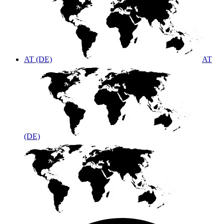
AT (DE)
AT
(DE)