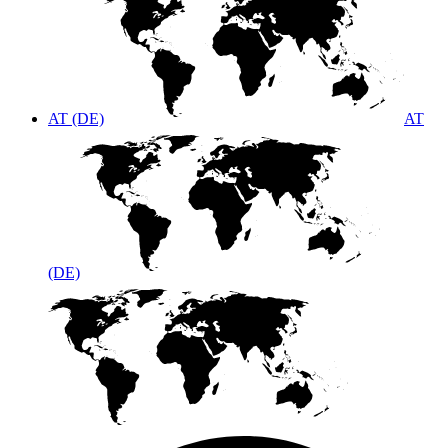
AT (DE)
AT
(DE)