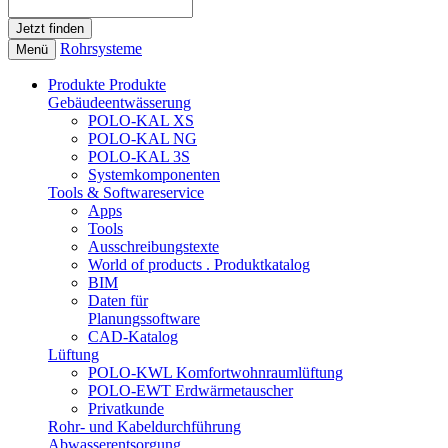
Rohrsysteme
Menü
Produkte
Produkte
Gebäudeentwässerung
POLO-KAL XS
POLO-KAL NG
POLO-KAL 3S
Systemkomponenten
Tools & Softwareservice
Apps
Tools
Ausschreibungstexte
World of products . Produktkatalog
BIM
Daten für
Planungssoftware
CAD-Katalog
Lüftung
POLO-KWL Komfortwohnraumlüftung
POLO-EWT Erdwärmetauscher
Privatkunde
Rohr- und Kabeldurchführung
Abwasserentsorgung