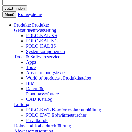
Rohrsysteme
Menü
Produkte
Produkte
Gebäudeentwässerung
POLO-KAL XS
POLO-KAL NG
POLO-KAL 3S
Systemkomponenten
Tools & Softwareservice
Apps
Tools
Ausschreibungstexte
World of products . Produktkatalog
BIM
Daten für
Planungssoftware
CAD-Katalog
Lüftung
POLO-KWL Komfortwohnraumlüftung
POLO-EWT Erdwärmetauscher
Privatkunde
Rohr- und Kabeldurchführung
Abwasserentsorgung