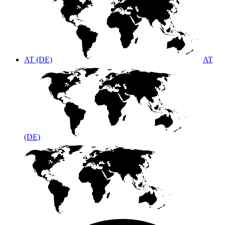
AT (DE)
AT
(DE)