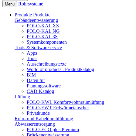
Rohrsysteme
Menü
Produkte
Produkte
Gebäudeentwässerung
POLO-KAL XS
POLO-KAL NG
POLO-KAL 3S
Systemkomponenten
Tools & Softwareservice
Apps
Tools
Ausschreibungstexte
World of products . Produktkatalog
BIM
Daten für
Planungssoftware
CAD-Katalog
Lüftung
POLO-KWL Komfortwohnraumlüftung
POLO-EWT Erdwärmetauscher
Privatkunde
Rohr- und Kabeldurchführung
Abwasserentsorgung
POLO-ECO plus Premium
Brückenentwässerung