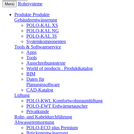
Rohrsysteme
Menü
Produkte
Produkte
Gebäudeentwässerung
POLO-KAL XS
POLO-KAL NG
POLO-KAL 3S
Systemkomponenten
Tools & Softwareservice
Apps
Tools
Ausschreibungstexte
World of products . Produktkatalog
BIM
Daten für
Planungssoftware
CAD-Katalog
Lüftung
POLO-KWL Komfortwohnraumlüftung
POLO-EWT Erdwärmetauscher
Privatkunde
Rohr- und Kabeldurchführung
Abwasserentsorgung
POLO-ECO plus Premium
Brückenentwässerung