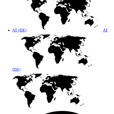
AT (DE)
AT
(DE)