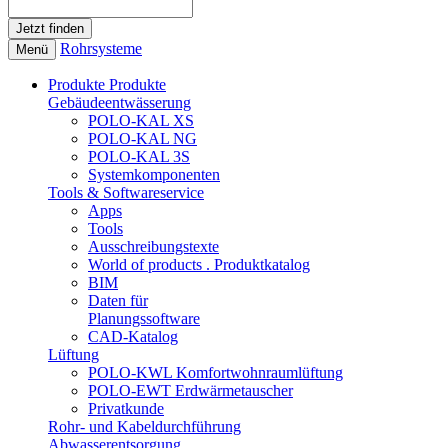
Rohrsysteme
Menü
Produkte
Produkte
Gebäudeentwässerung
POLO-KAL XS
POLO-KAL NG
POLO-KAL 3S
Systemkomponenten
Tools & Softwareservice
Apps
Tools
Ausschreibungstexte
World of products . Produktkatalog
BIM
Daten für
Planungssoftware
CAD-Katalog
Lüftung
POLO-KWL Komfortwohnraumlüftung
POLO-EWT Erdwärmetauscher
Privatkunde
Rohr- und Kabeldurchführung
Abwasserentsorgung