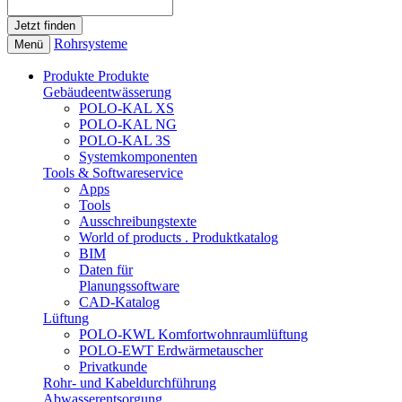
Rohrsysteme
Menü
Produkte
Produkte
Gebäudeentwässerung
POLO-KAL XS
POLO-KAL NG
POLO-KAL 3S
Systemkomponenten
Tools & Softwareservice
Apps
Tools
Ausschreibungstexte
World of products . Produktkatalog
BIM
Daten für
Planungssoftware
CAD-Katalog
Lüftung
POLO-KWL Komfortwohnraumlüftung
POLO-EWT Erdwärmetauscher
Privatkunde
Rohr- und Kabeldurchführung
Abwasserentsorgung