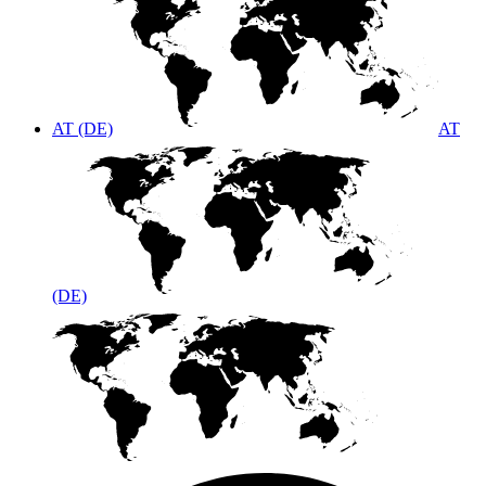
AT (DE)
AT
(DE)