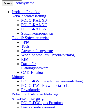
Rohrsysteme
Menü
Produkte
Produkte
Gebäudeentwässerung
POLO-KAL XS
POLO-KAL NG
POLO-KAL 3S
Systemkomponenten
Tools & Softwareservice
Apps
Tools
Ausschreibungstexte
World of products . Produktkatalog
BIM
Daten für
Planungssoftware
CAD-Katalog
Lüftung
POLO-KWL Komfortwohnraumlüftung
POLO-EWT Erdwärmetauscher
Privatkunde
Rohr- und Kabeldurchführung
Abwasserentsorgung
POLO-ECO plus Premium
Brückenentwässerung