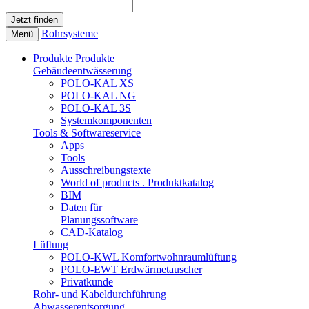
Rohrsysteme
Menü
Produkte
Produkte
Gebäudeentwässerung
POLO-KAL XS
POLO-KAL NG
POLO-KAL 3S
Systemkomponenten
Tools & Softwareservice
Apps
Tools
Ausschreibungstexte
World of products . Produktkatalog
BIM
Daten für
Planungssoftware
CAD-Katalog
Lüftung
POLO-KWL Komfortwohnraumlüftung
POLO-EWT Erdwärmetauscher
Privatkunde
Rohr- und Kabeldurchführung
Abwasserentsorgung