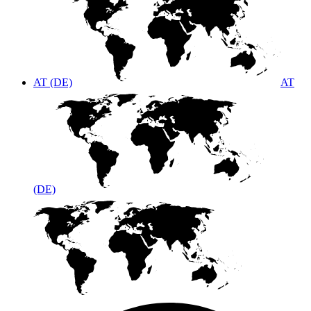
AT (DE)
AT
(DE)