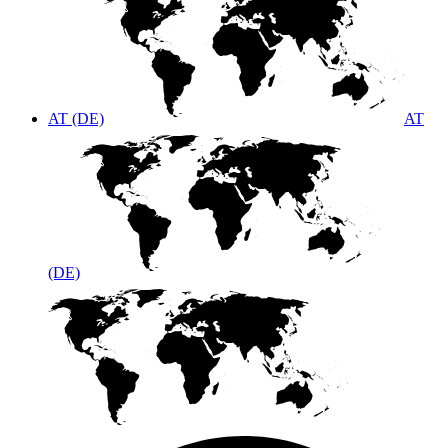
AT (DE)
AT
(DE)