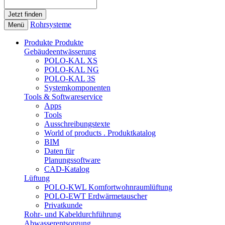
Rohrsysteme
Menü
Produkte
Produkte
Gebäudeentwässerung
POLO-KAL XS
POLO-KAL NG
POLO-KAL 3S
Systemkomponenten
Tools & Softwareservice
Apps
Tools
Ausschreibungstexte
World of products . Produktkatalog
BIM
Daten für
Planungssoftware
CAD-Katalog
Lüftung
POLO-KWL Komfortwohnraumlüftung
POLO-EWT Erdwärmetauscher
Privatkunde
Rohr- und Kabeldurchführung
Abwasserentsorgung