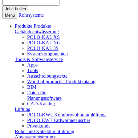
Rohrsysteme
Menü
Produkte
Produkte
Gebäudeentwässerung
POLO-KAL XS
POLO-KAL NG
POLO-KAL 3S
Systemkomponenten
Tools & Softwareservice
Apps
Tools
Ausschreibungstexte
World of products . Produktkatalog
BIM
Daten für
Planungssoftware
CAD-Katalog
Lüftung
POLO-KWL Komfortwohnraumlüftung
POLO-EWT Erdwärmetauscher
Privatkunde
Rohr- und Kabeldurchführung
Abwasserentsorgung