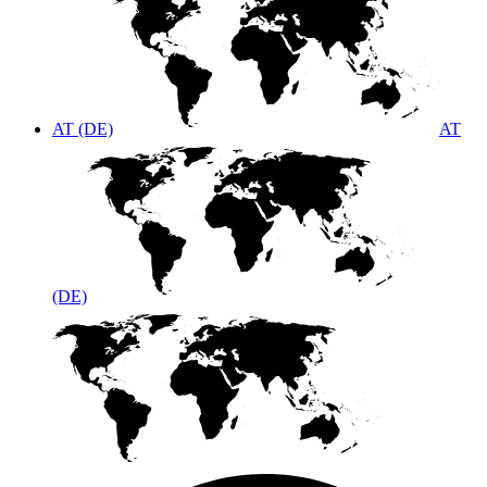
AT (DE)
AT
(DE)