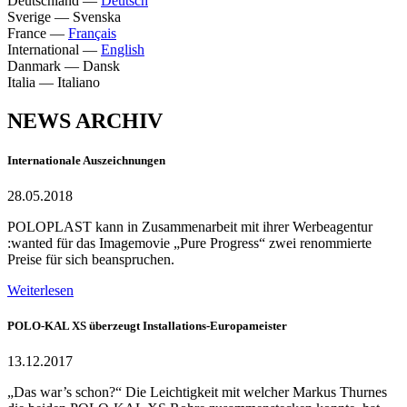
Deutschland
—
Deutsch
Sverige
—
Svenska
France
—
Français
International
—
English
Danmark
—
Dansk
Italia
—
Italiano
NEWS ARCHIV
Internationale Auszeichnungen
28.05.2018
POLOPLAST kann in Zusammenarbeit mit ihrer Werbeagentur
:wanted für das Imagemovie „Pure Progress“ zwei renommierte
Preise für sich beanspruchen.
Weiterlesen
POLO-KAL XS überzeugt Installations-Europameister
13.12.2017
„Das war’s schon?“ Die Leichtigkeit mit welcher Markus Thurnes