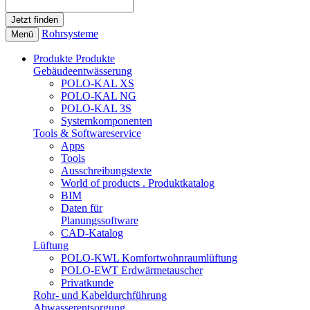
Rohrsysteme
Menü
Produkte
Produkte
Gebäudeentwässerung
POLO-KAL XS
POLO-KAL NG
POLO-KAL 3S
Systemkomponenten
Tools & Softwareservice
Apps
Tools
Ausschreibungstexte
World of products . Produktkatalog
BIM
Daten für
Planungssoftware
CAD-Katalog
Lüftung
POLO-KWL Komfortwohnraumlüftung
POLO-EWT Erdwärmetauscher
Privatkunde
Rohr- und Kabeldurchführung
Abwasserentsorgung