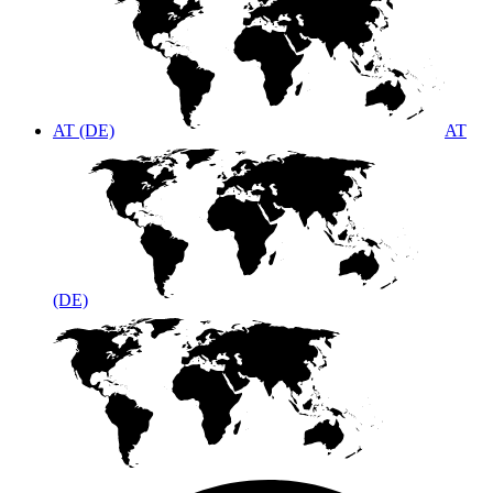
AT (DE)
AT
(DE)