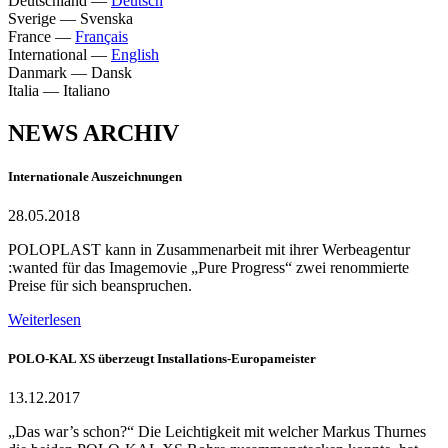
Deutschland
—
Deutsch
Sverige
—
Svenska
France
—
Français
International
—
English
Danmark
—
Dansk
Italia
—
Italiano
NEWS ARCHIV
Internationale Auszeichnungen
28.05.2018
POLOPLAST kann in Zusammenarbeit mit ihrer Werbeagentur
:wanted für das Imagemovie „Pure Progress“ zwei renommierte
Preise für sich beanspruchen.
Weiterlesen
POLO-KAL XS überzeugt Installations-Europameister
13.12.2017
„Das war’s schon?“ Die Leichtigkeit mit welcher Markus Thurnes