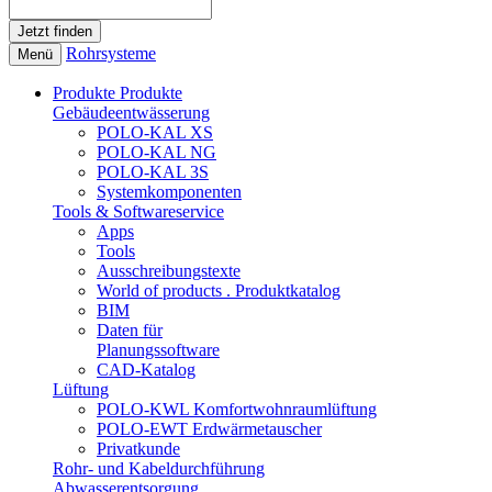
Rohrsysteme
Menü
Produkte
Produkte
Gebäudeentwässerung
POLO-KAL XS
POLO-KAL NG
POLO-KAL 3S
Systemkomponenten
Tools & Softwareservice
Apps
Tools
Ausschreibungstexte
World of products . Produktkatalog
BIM
Daten für
Planungssoftware
CAD-Katalog
Lüftung
POLO-KWL Komfortwohnraumlüftung
POLO-EWT Erdwärmetauscher
Privatkunde
Rohr- und Kabeldurchführung
Abwasserentsorgung