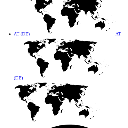
AT (DE)
AT
(DE)