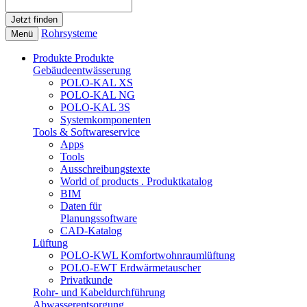
Rohrsysteme
Menü
Produkte
Produkte
Gebäudeentwässerung
POLO-KAL XS
POLO-KAL NG
POLO-KAL 3S
Systemkomponenten
Tools & Softwareservice
Apps
Tools
Ausschreibungstexte
World of products . Produktkatalog
BIM
Daten für
Planungssoftware
CAD-Katalog
Lüftung
POLO-KWL Komfortwohnraumlüftung
POLO-EWT Erdwärmetauscher
Privatkunde
Rohr- und Kabeldurchführung
Abwasserentsorgung