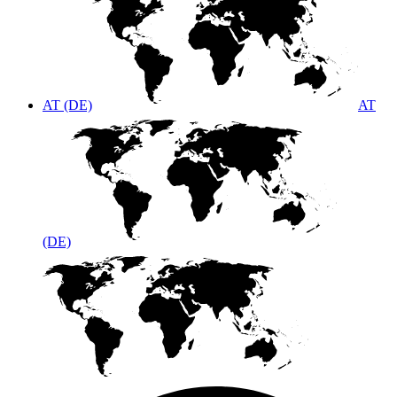
AT (DE)
AT
(DE)