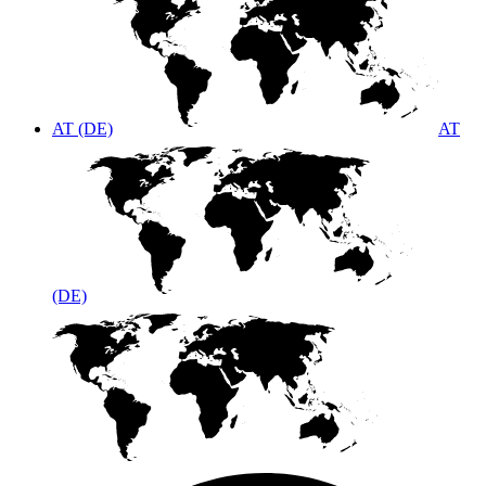
AT (DE)
AT
(DE)