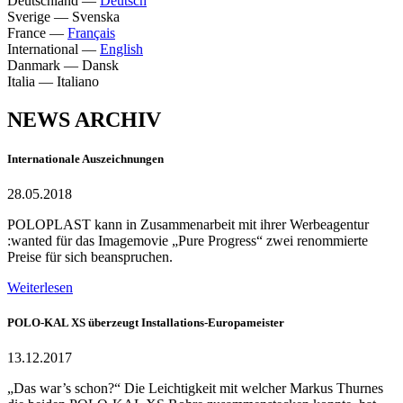
Deutschland
—
Deutsch
Sverige
—
Svenska
France
—
Français
International
—
English
Danmark
—
Dansk
Italia
—
Italiano
NEWS ARCHIV
Internationale Auszeichnungen
28.05.2018
POLOPLAST kann in Zusammenarbeit mit ihrer Werbeagentur
:wanted für das Imagemovie „Pure Progress“ zwei renommierte
Preise für sich beanspruchen.
Weiterlesen
POLO-KAL XS überzeugt Installations-Europameister
13.12.2017
„Das war’s schon?“ Die Leichtigkeit mit welcher Markus Thurnes