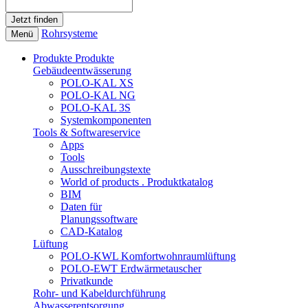
Rohrsysteme
Menü
Produkte
Produkte
Gebäudeentwässerung
POLO-KAL XS
POLO-KAL NG
POLO-KAL 3S
Systemkomponenten
Tools & Softwareservice
Apps
Tools
Ausschreibungstexte
World of products . Produktkatalog
BIM
Daten für
Planungssoftware
CAD-Katalog
Lüftung
POLO-KWL Komfortwohnraumlüftung
POLO-EWT Erdwärmetauscher
Privatkunde
Rohr- und Kabeldurchführung
Abwasserentsorgung