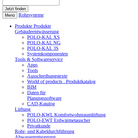
Rohrsysteme
Menü
Produkte
Produkte
Gebäudeentwässerung
POLO-KAL XS
POLO-KAL NG
POLO-KAL 3S
Systemkomponenten
Tools & Softwareservice
Apps
Tools
Ausschreibungstexte
World of products . Produktkatalog
BIM
Daten für
Planungssoftware
CAD-Katalog
Lüftung
POLO-KWL Komfortwohnraumlüftung
POLO-EWT Erdwärmetauscher
Privatkunde
Rohr- und Kabeldurchführung
Abwasserentsorgung