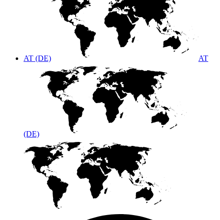
AT (DE)
AT
(DE)