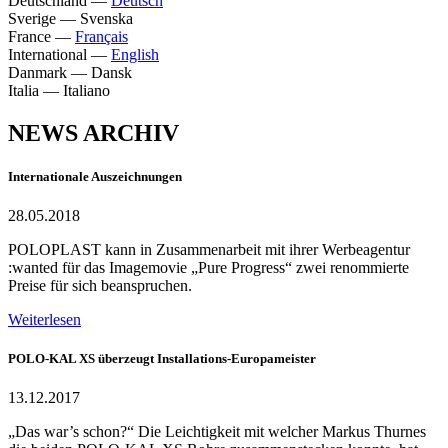
Deutschland
—
Deutsch
Sverige
—
Svenska
France
—
Français
International
—
English
Danmark
—
Dansk
Italia
—
Italiano
NEWS ARCHIV
Internationale Auszeichnungen
28.05.2018
POLOPLAST kann in Zusammenarbeit mit ihrer Werbeagentur
:wanted für das Imagemovie „Pure Progress“ zwei renommierte
Preise für sich beanspruchen.
Weiterlesen
POLO-KAL XS überzeugt Installations-Europameister
13.12.2017
„Das war’s schon?“ Die Leichtigkeit mit welcher Markus Thurnes