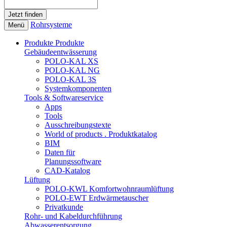
Rohrsysteme
Menü
Produkte
Produkte
Gebäudeentwässerung
POLO-KAL XS
POLO-KAL NG
POLO-KAL 3S
Systemkomponenten
Tools & Softwareservice
Apps
Tools
Ausschreibungstexte
World of products . Produktkatalog
BIM
Daten für
Planungssoftware
CAD-Katalog
Lüftung
POLO-KWL Komfortwohnraumlüftung
POLO-EWT Erdwärmetauscher
Privatkunde
Rohr- und Kabeldurchführung
Abwasserentsorgung