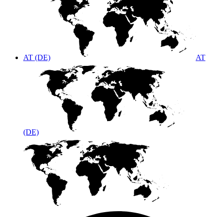
AT (DE)
AT
(DE)