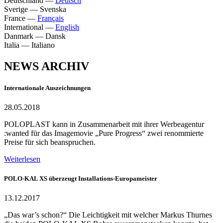
Deutschland
—
Deutsch
Sverige
—
Svenska
France
—
Français
International
—
English
Danmark
—
Dansk
Italia
—
Italiano
NEWS ARCHIV
Internationale Auszeichnungen
28.05.2018
POLOPLAST kann in Zusammenarbeit mit ihrer Werbeagentur
:wanted für das Imagemovie „Pure Progress“ zwei renommierte
Preise für sich beanspruchen.
Weiterlesen
POLO-KAL XS überzeugt Installations-Europameister
13.12.2017
„Das war’s schon?“ Die Leichtigkeit mit welcher Markus Thurnes