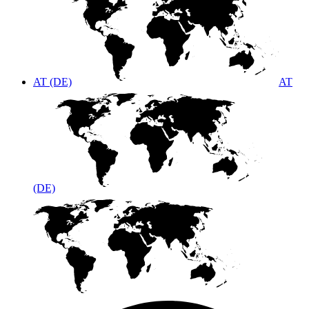
AT (DE)
AT
(DE)