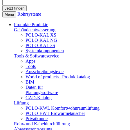
Rohrsysteme
Menü
Produkte
Produkte
Gebäudeentwässerung
POLO-KAL XS
POLO-KAL NG
POLO-KAL 3S
Systemkomponenten
Tools & Softwareservice
Apps
Tools
Ausschreibungstexte
World of products . Produktkatalog
BIM
Daten für
Planungssoftware
CAD-Katalog
Lüftung
POLO-KWL Komfortwohnraumlüftung
POLO-EWT Erdwärmetauscher
Privatkunde
Rohr- und Kabeldurchführung
Abwasserentsorgung