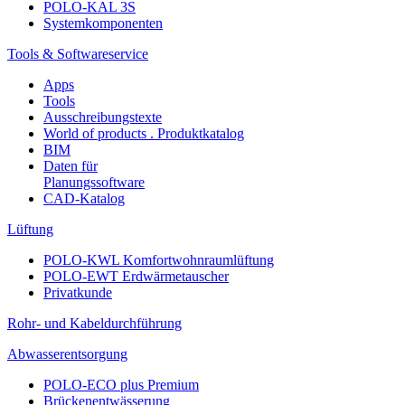
POLO-KAL 3S
Systemkomponenten
Tools & Softwareservice
Apps
Tools
Ausschreibungstexte
World of products . Produktkatalog
BIM
Daten für
Planungssoftware
CAD-Katalog
Lüftung
POLO-KWL Komfortwohnraumlüftung
POLO-EWT Erdwärmetauscher
Privatkunde
Rohr- und Kabeldurchführung
Abwasserentsorgung
POLO-ECO plus Premium
Brückenentwässerung