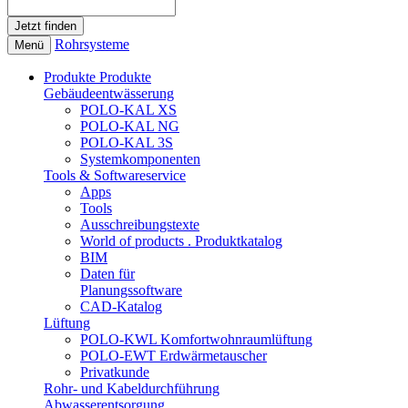
Rohrsysteme
Menü
Produkte
Produkte
Gebäudeentwässerung
POLO-KAL XS
POLO-KAL NG
POLO-KAL 3S
Systemkomponenten
Tools & Softwareservice
Apps
Tools
Ausschreibungstexte
World of products . Produktkatalog
BIM
Daten für
Planungssoftware
CAD-Katalog
Lüftung
POLO-KWL Komfortwohnraumlüftung
POLO-EWT Erdwärmetauscher
Privatkunde
Rohr- und Kabeldurchführung
Abwasserentsorgung