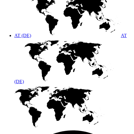
AT (DE)
AT
(DE)